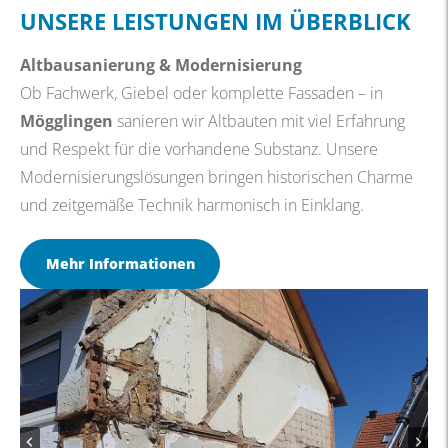
UNSERE LEISTUNGEN IM ÜBERBLICK
Altbausanierung & Modernisierung
Ob Fachwerk, Giebel oder komplette Fassaden – in
Mögglingen
sanieren wir Altbauten mit viel Erfahrung
und Respekt für die vorhandene Substanz. Unsere
Modernisierungslösungen bringen historischen Charme
und zeitgemäße Technik harmonisch in Einklang.
Mehr Informationen